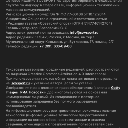
Сетевое издание SOVSPORT RU зарегистрировано в Федеральной
службе по надзору в сфере связи, информационных технологий и
массовых коммуникаций.
Регистрационный номер: Эл № ФС 77-60106 от 10.12.2014
Учредитель: Общество с ограниченной ответственностью
«Редакция газеты «Советский спорт» (ОГРН 5147746142704)
Главный редактор: Бреговский С. С.
Адрес электронной почты редакции:
info@sovsport.ru
Адрес редакции: 117342, Россия, г. Москва, вн.тер.г.
Муниципальный округ Коньково, ул. Бутлерова, 17, помещ. 2/7
Телефон редакции:
+7 (991) 636-09-00
Текстовые материалы, созданные редакцией, распространяются
по лицензии Creative Commons Attribution 4.0 International.
При использовании текстов обязательна активная гиперссылка
на
sovsport.ru
и указание автора (если он указан).
Изображения принадлежат их правообладателям (включая
Getty
Images
,
РИА Новости
и др.) и используются на основании
коммерческих лицензий. Их копирование и повторное
использование запрещены без прямого разрешения
правообладателя.
На информационном ресурсе применяются рекомендательные
технологии (информационные технологии предоставления
информации на основе сбора, систематизации и анализа
сведений, относящихся к предпочтениям пользователей сети