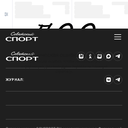
Техническая ошибка на сайте
Произошла ошибка. Чтобы найти нужную
информацию, рекомендуем перейти на главную
страницу.
ЖУРНАЛ: