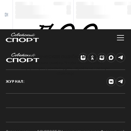
Техническая ошибка на сайте
Произошла ошибка. Чтобы найти нужную
информацию, рекомендуем перейти на главную
страницу.
ЖУРНАЛ: