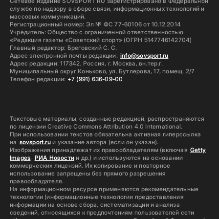
Сетевое издание SOVSPORT RU зарегистрировано в Федеральной
службе по надзору в сфере связи, информационных технологий и
массовых коммуникаций.
Регистрационный номер: Эл № ФС 77-60106 от 10.12.2014
Учредитель: Общество с ограниченной ответственностью
«Редакция газеты «Советский спорт» (ОГРН 5147746142704)
Главный редактор: Бреговский С. С.
Адрес электронной почты редакции:
info@sovsport.ru
Адрес редакции: 117342, Россия, г. Москва, вн.тер.г.
Муниципальный округ Коньково, ул. Бутлерова, 17, помещ. 2/7
Телефон редакции:
+7 (991) 636-09-00
Текстовые материалы, созданные редакцией, распространяются
по лицензии Creative Commons Attribution 4.0 International.
При использовании текстов обязательна активная гиперссылка
на
sovsport.ru
и указание автора (если он указан).
Изображения принадлежат их правообладателям (включая
Getty
Images
,
РИА Новости
и др.) и используются на основании
коммерческих лицензий. Их копирование и повторное
использование запрещены без прямого разрешения
правообладателя.
На информационном ресурсе применяются рекомендательные
технологии (информационные технологии предоставления
информации на основе сбора, систематизации и анализа
сведений, относящихся к предпочтениям пользователей сети