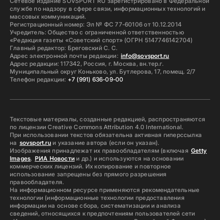
Сетевое издание SOVSPORT RU зарегистрировано в Федеральной
службе по надзору в сфере связи, информационных технологий и
массовых коммуникаций.
Регистрационный номер: Эл № ФС 77-60106 от 10.12.2014
Учредитель: Общество с ограниченной ответственностью
«Редакция газеты «Советский спорт» (ОГРН 5147746142704)
Главный редактор: Бреговский С. С.
Адрес электронной почты редакции:
info@sovsport.ru
Адрес редакции: 117342, Россия, г. Москва, вн.тер.г.
Муниципальный округ Коньково, ул. Бутлерова, 17, помещ. 2/7
Телефон редакции:
+7 (991) 636-09-00
Текстовые материалы, созданные редакцией, распространяются
по лицензии Creative Commons Attribution 4.0 International.
При использовании текстов обязательна активная гиперссылка
на
sovsport.ru
и указание автора (если он указан).
Изображения принадлежат их правообладателям (включая
Getty
Images
,
РИА Новости
и др.) и используются на основании
коммерческих лицензий. Их копирование и повторное
использование запрещены без прямого разрешения
правообладателя.
На информационном ресурсе применяются рекомендательные
технологии (информационные технологии предоставления
информации на основе сбора, систематизации и анализа
сведений, относящихся к предпочтениям пользователей сети