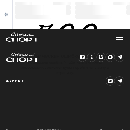
Техническая ошибка на сайте
Произошла ошибка. Чтобы найти нужную
информацию, рекомендуем перейти на главную
страницу.
ЖУРНАЛ: