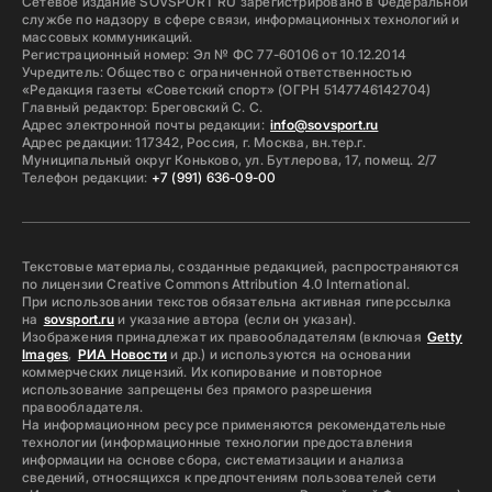
Сетевое издание SOVSPORT RU зарегистрировано в Федеральной
службе по надзору в сфере связи, информационных технологий и
массовых коммуникаций.
Регистрационный номер: Эл № ФС 77-60106 от 10.12.2014
Учредитель: Общество с ограниченной ответственностью
«Редакция газеты «Советский спорт» (ОГРН 5147746142704)
Главный редактор: Бреговский С. С.
Адрес электронной почты редакции:
info@sovsport.ru
Адрес редакции: 117342, Россия, г. Москва, вн.тер.г.
Муниципальный округ Коньково, ул. Бутлерова, 17, помещ. 2/7
Телефон редакции:
+7 (991) 636-09-00
Текстовые материалы, созданные редакцией, распространяются
по лицензии Creative Commons Attribution 4.0 International.
При использовании текстов обязательна активная гиперссылка
на
sovsport.ru
и указание автора (если он указан).
Изображения принадлежат их правообладателям (включая
Getty
Images
,
РИА Новости
и др.) и используются на основании
коммерческих лицензий. Их копирование и повторное
использование запрещены без прямого разрешения
правообладателя.
На информационном ресурсе применяются рекомендательные
технологии (информационные технологии предоставления
информации на основе сбора, систематизации и анализа
сведений, относящихся к предпочтениям пользователей сети