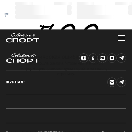
Техническая ошибка на сайте
Произошла ошибка. Чтобы найти нужную
информацию, рекомендуем перейти на главную
страницу.
ЖУРНАЛ: